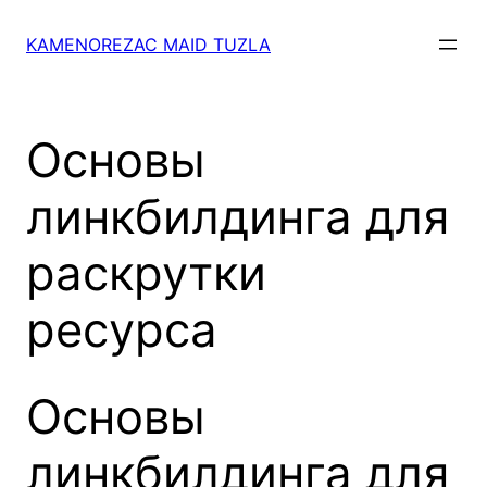
Skip
to
KAMENOREZAC MAID TUZLA
content
Основы
линкбилдинга для
раскрутки
ресурса
Основы
линкбилдинга для