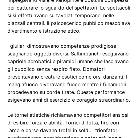
impiegavano visiere variopinte e costumi complessi
per catturare lo sguardo del spettatori. Le spettacoli
si si effettuavano su tavolati temporanei nelle
piazzali centrali. Il palcoscenico pubblico mescolava
divertimento e istruzione etico.
I giullari dimostravano competenze prodigiose
scagliando oggetti diversi. Saltimbanchi eseguivano
capriole acrobatici e piramidi umane che lasciavano
gli pubblico senza respiro fiato. Domatori
presentavano creature esotici come orsi danzanti. I
mangiafuoco divoravano fuoco mentre i funamboli
procedevano su corde tirate. Queste performance
esigevano anni di esercizio e coraggio straordinario.
Le tornei atletiche richiamavano competitori ansiosi
di esibire forza e abilità. Tornei di lotta, tiro con
l’arco e corse davano trofei in soldi. I trionfatori