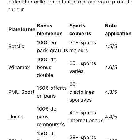
d’identifier celle répondant le mieux à votre profil de
parieur.
Bonus
Sports
Note
Plateforme
bienvenue
couverts
application
100€ en
30+ sports
Betclic
4.5/5
paris gratuits
majeurs
100€ de
25+ sports
Winamax
bonus
4.6/5
variés
doublé
35+
150€ offerts
PMU Sport
disciplines
4.3/5
en paris
sportives
100€ de
40+ sports
Unibet
paris
4.4/5
internationaux
remboursés
150€ de
28+ sports