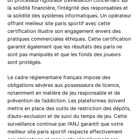
un processus rigoureux d’évaluation concernant sur
la solidité financière, l’intégrité des responsables et
la solidité des systèmes informatiques. Un opérateur
offrant meilleur site paris sportif avec cette
certification illustre son engagement envers des
pratiques commerciales éthiques. Cette certification
garantit également que les résultats des paris ne
sont pas manipulés et que les fonds des joueurs
sont protégés.
Le cadre réglementaire français impose des
obligations sévères aux possesseurs de licence,
notamment en matière de jeu responsable et de
prévention de l’addiction. Les plateformes doivent
mettre en place des outils de restriction des dépôts,
d’auto-exclusion et de suivi du temps de jeu. Cette
surveillance continue par l’ANJ garantit que votre
meilleur site paris sportif respecte effectivement