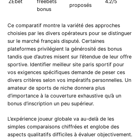
ZEbet
freebets
4.2/5
proposés
bonus
Ce comparatif montre la variété des approches
choisies par les divers opérateurs pour se distinguer
sur le marché français disputé. Certaines
plateformes privilégient la générosité des bonus
tandis que d’autres misent sur l’étendue de leur offre
sportive. Identifier meilleur site paris sportif pour
vos exigences spécifiques demande de peser ces
divers critères selon vos impératifs personnelles. Un
amateur de sports de niche donnera plus
d’importance à la couverture exhaustive qu’à un
bonus d’inscription un peu supérieur.
L’expérience joueur globale va au-delà de les
simples comparaisons chiffrées et englobe des
aspects qualitatifs difficiles à évaluer objectivement.