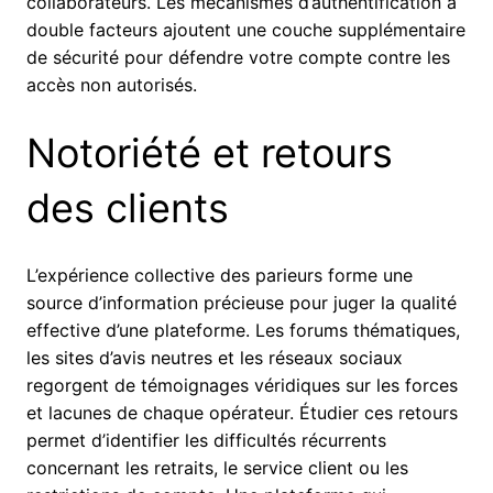
collaborateurs. Les mécanismes d’authentification à
double facteurs ajoutent une couche supplémentaire
de sécurité pour défendre votre compte contre les
accès non autorisés.
Notoriété et retours
des clients
L’expérience collective des parieurs forme une
source d’information précieuse pour juger la qualité
effective d’une plateforme. Les forums thématiques,
les sites d’avis neutres et les réseaux sociaux
regorgent de témoignages véridiques sur les forces
et lacunes de chaque opérateur. Étudier ces retours
permet d’identifier les difficultés récurrents
concernant les retraits, le service client ou les