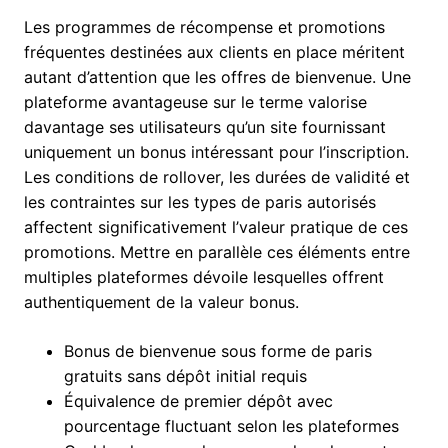
Les programmes de récompense et promotions
fréquentes destinées aux clients en place méritent
autant d’attention que les offres de bienvenue. Une
plateforme avantageuse sur le terme valorise
davantage ses utilisateurs qu’un site fournissant
uniquement un bonus intéressant pour l’inscription.
Les conditions de rollover, les durées de validité et
les contraintes sur les types de paris autorisés
affectent significativement l’valeur pratique de ces
promotions. Mettre en parallèle ces éléments entre
multiples plateformes dévoile lesquelles offrent
authentiquement de la valeur bonus.
Bonus de bienvenue sous forme de paris
gratuits sans dépôt initial requis
Équivalence de premier dépôt avec
pourcentage fluctuant selon les plateformes