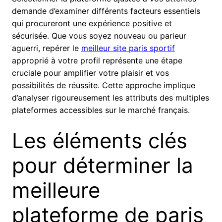
demande d’examiner différents facteurs essentiels
qui procureront une expérience positive et
sécurisée. Que vous soyez nouveau ou parieur
aguerri, repérer le
meilleur site paris sportif
approprié à votre profil représente une étape
cruciale pour amplifier votre plaisir et vos
possibilités de réussite. Cette approche implique
d’analyser rigoureusement les attributs des multiples
plateformes accessibles sur le marché français.
Les éléments clés
pour déterminer la
meilleure
plateforme de paris