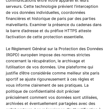
communications entre votre appareil et leurs
serveurs. Cette technologie prévient l’interception
de vos données individuelles, coordonnées
financières et historique de paris par des parties
malveillants. Examiner la présence du cadenas dans
la barre d’adresse et du préfixe HTTPS atteste
l’activation de cette protection essentielle.
Le Règlement Général sur la Protection des Données
(RGPD) européen impose des normes strictes
concernant la récupération, le archivage et
l’utilisation de vos données. Une plateforme qui
justifie d’être considérée comme meilleur site paris
sportif se ajuste rigoureusement à ces règles et
vous informe clairement de ses pratiques. La
politique de confidentialité doit préciser
précisément comment vos données sont utilisées,
archivées et éventuellement partagées avec des