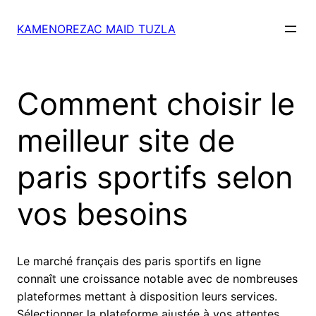
Skip
to
KAMENOREZAC MAID TUZLA
content
Comment choisir le
meilleur site de
paris sportifs selon
vos besoins
Le marché français des paris sportifs en ligne
connaît une croissance notable avec de nombreuses
plateformes mettant à disposition leurs services.
Sélectionner la plateforme ajustée à vos attentes