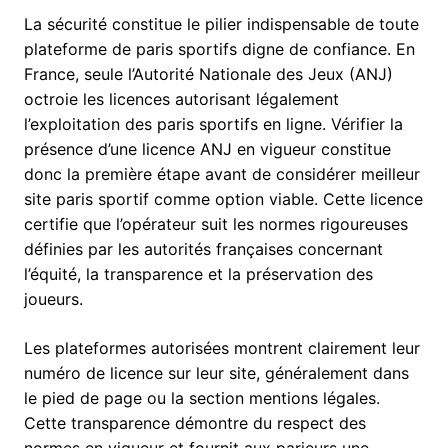
La sécurité constitue le pilier indispensable de toute
plateforme de paris sportifs digne de confiance. En
France, seule l’Autorité Nationale des Jeux (ANJ)
octroie les licences autorisant légalement
l’exploitation des paris sportifs en ligne. Vérifier la
présence d’une licence ANJ en vigueur constitue
donc la première étape avant de considérer meilleur
site paris sportif comme option viable. Cette licence
certifie que l’opérateur suit les normes rigoureuses
définies par les autorités françaises concernant
l’équité, la transparence et la préservation des
joueurs.
Les plateformes autorisées montrent clairement leur
numéro de licence sur leur site, généralement dans
le pied de page ou la section mentions légales.
Cette transparence démontre du respect des