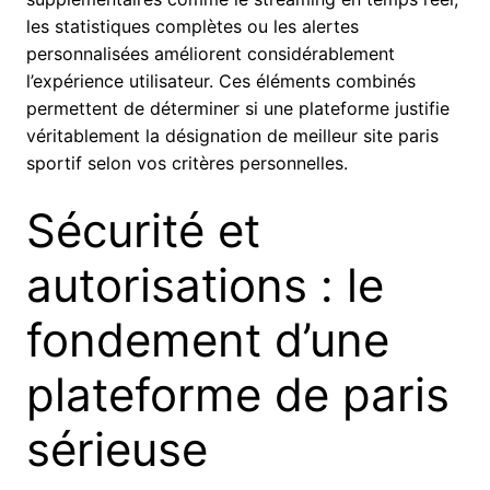
les statistiques complètes ou les alertes
personnalisées améliorent considérablement
l’expérience utilisateur. Ces éléments combinés
permettent de déterminer si une plateforme justifie
véritablement la désignation de meilleur site paris
sportif selon vos critères personnelles.
Sécurité et
autorisations : le
fondement d’une
plateforme de paris
sérieuse