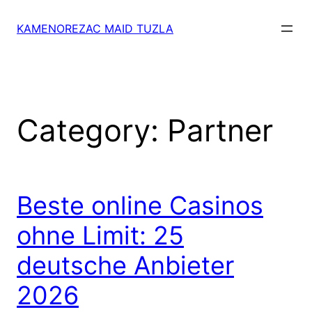
Skip
to
KAMENOREZAC MAID TUZLA
content
Category:
Partner
Beste online Casinos
ohne Limit: 25
deutsche Anbieter
2026