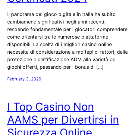
Il panorama del gioco digitale in Italia ha subito
cambiamenti significativi negli anni recenti,
rendendo fondamentale per i giocatori comprendere
come orientarsi tra le numerose piattaforme
disponibili. La scelta di i migliori casino online
necessita di considerazione a molteplici fattori, dalla
protezione e certificazione ADM alla varietà dei
giochi offerti, passando per i bonus di […]
February 3, 2026
I Top Casino Non
AAMS per Divertirsi in
Sicurezza Online