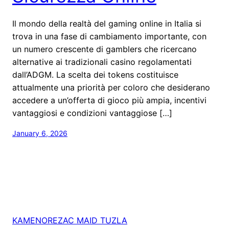
Il mondo della realtà del gaming online in Italia si
trova in una fase di cambiamento importante, con
un numero crescente di gamblers che ricercano
alternative ai tradizionali casino regolamentati
dall’ADGM. La scelta dei tokens costituisce
attualmente una priorità per coloro che desiderano
accedere a un’offerta di gioco più ampia, incentivi
vantaggiosi e condizioni vantaggiose […]
January 6, 2026
KAMENOREZAC MAID TUZLA