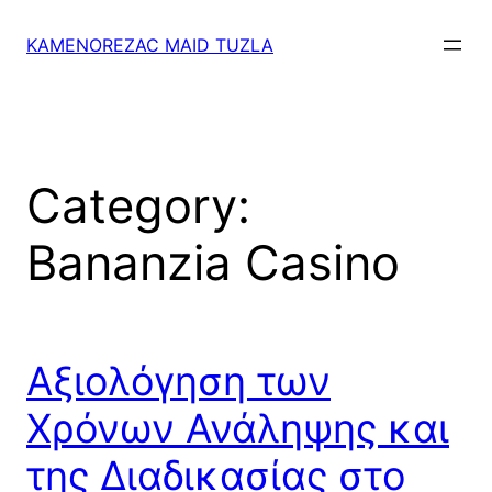
Skip
to
KAMENOREZAC MAID TUZLA
content
Category:
Bananzia Casino
Αξιολόγηση των
Χρόνων Ανάληψης και
της Διαδικασίας στο