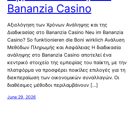
Bananzia Casino
Αξιολόγηση των Χρόνων Ανάληψης και της
Διαδικασίας στο Bananzia Casino Neu im Bananzia
Casino? So funktionieren die Boni wirklich Ανάλυση
Μεθόδων Πληρωμής και Ασφάλειας Η διαδικασία
ανάληψης στο Bananzia Casino αποτελεί ένα
κεντρικό στοιχείο της εμπειρίας του παίκτη, με την
πλατφόρμα να προσφέρει ποικίλες επιλογές για τη
διεκπεραίωση των οικονομικών συναλλαγών. Οι
διαθέσιμες μέθοδοι περιλαμβάνουν […]
June 29, 2026