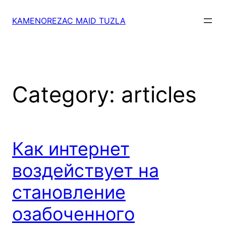
Skip
to
KAMENOREZAC MAID TUZLA
content
Category:
articles
Как интернет
воздействует на
становление
озабоченного