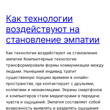
Как технологии
воздействуют на
становление эмпатии
Как технологии воздействуют на становление
эмпатии Компьютерные технологии
трансформировали формы коммуникации между
людьми. Нынешний индивид тратит
существенную порцию времени в онлайн-
пространстве, где контактирует с друзьями,
коллегами и незнакомцами. Экраны смартфонов
и компьютеров стали медиаторами в передаче
чувств и ощущений. Эмпатия составляет собой
возможность выявлять и разделять ощущения