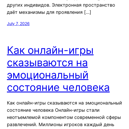
других индивидов. Электронная пространство
даёт механизмы для проявления […]
July 7, 2026
Как онлайн-игры
сказываются на
эмоциональный
состояние человека
Как онлайн-игры сказываются на эмоциональный
состояние человека Онлайн-игры стали
неотъемлемой компонентом современной сферы
развлечений. Миллионы игроков каждый день