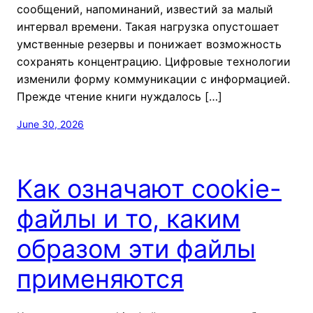
сообщений, напоминаний, известий за малый
интервал времени. Такая нагрузка опустошает
умственные резервы и понижает возможность
сохранять концентрацию. Цифровые технологии
изменили форму коммуникации с информацией.
Прежде чтение книги нуждалось […]
June 30, 2026
Как означают cookie-
файлы и то, каким
образом эти файлы
применяются