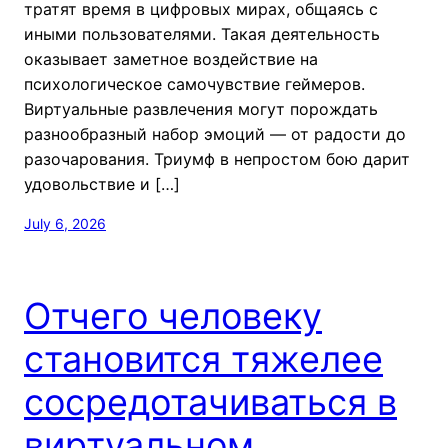
тратят время в цифровых мирах, общаясь с
иными пользователями. Такая деятельность
оказывает заметное воздействие на
психологическое самочувствие геймеров.
Виртуальные развлечения могут порождать
разнообразный набор эмоций — от радости до
разочарования. Триумф в непростом бою дарит
удовольствие и […]
July 6, 2026
Отчего человеку
становится тяжелее
сосредотачиваться в
виртуальном