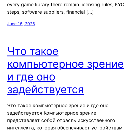
every game library there remain licensing rules, KYC
steps, software suppliers, financial […]
June 16, 2026
Что такое
компьютерное зрение
и где оно
задействуется
Что такое компьютерное зрение и где оно
задействуется Компьютерное зрение
представляет собой отрасль искусственного
интеллекта, которая обеспечивает устройствам