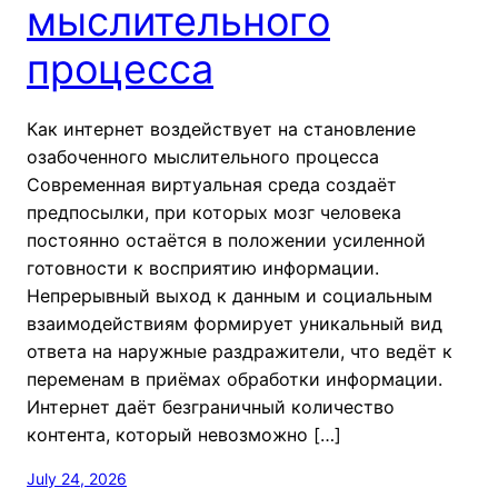
мыслительного
процесса
Как интернет воздействует на становление
озабоченного мыслительного процесса
Современная виртуальная среда создаёт
предпосылки, при которых мозг человека
постоянно остаётся в положении усиленной
готовности к восприятию информации.
Непрерывный выход к данным и социальным
взаимодействиям формирует уникальный вид
ответа на наружные раздражители, что ведёт к
переменам в приёмах обработки информации.
Интернет даёт безграничный количество
контента, который невозможно […]
July 24, 2026