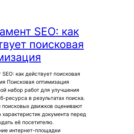
амент SEO: как
твует поисковая
мизация
 SEO: как действует поисковая
ия Поисковая оптимизация
бой набор работ для улучшения
б-ресурса в результатах поиска.
 поисковых движков оценивают
 характеристик документа перед
ыдать её посетителю.
ие интернет-площадки