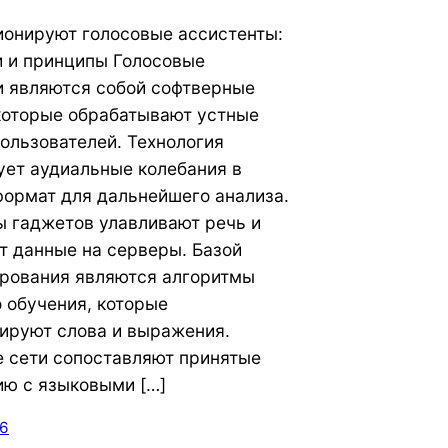
ионируют голосовые ассистенты:
и и принципы Голосовые
 являются собой софтверные
которые обрабатывают устные
пользователей. Технология
ует аудиальные колебания в
формат для дальнейшего анализа.
 гаджетов улавливают речь и
т данные на серверы. Базой
рования являются алгоритмы
 обучения, которые
ируют слова и выражения.
 сети сопоставляют принятые
ю с языковыми […]
26