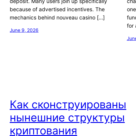
deposit. Many users join up specifically
cha
because of advertised incentives. The
one
mechanics behind nouveau casino […]
fun
for
June 9, 2026
Jun
Как сконструированы
нынешние структуры
криптования