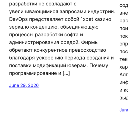
разработки не совладают с
со
увеличивающимися запросами индустрии.
вне
DevOps представляет собой 1xbet казино
рас
зеркало концепцию, объединяющую
пои
процессы разработки софта и
пок
администрирования средой. Фирмы
опр
обретают конкурентное превосходство
пос
благодаря ускорению периода создания и
тек
поставки модификаций юзерам. Почему
хар
программирование и […]
Алг
инф
June 29, 2026
и к
выд
Jun