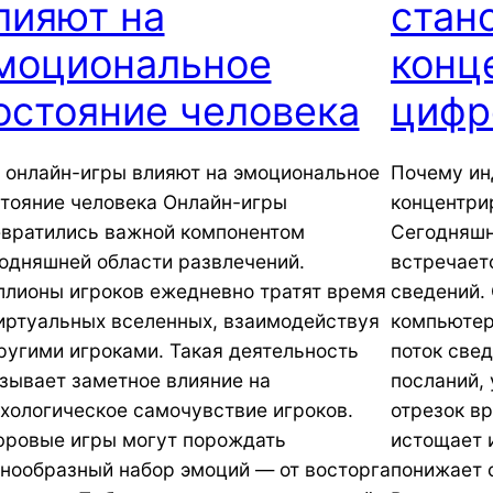
лияют на
стан
моциональное
конц
остояние человека
цифр
 онлайн-игры влияют на эмоциональное
Почему ин
тояние человека Онлайн-игры
концентри
вратились важной компонентом
Сегодняшн
одняшней области развлечений.
встречает
лионы игроков ежедневно тратят время
сведений.
иртуальных вселенных, взаимодействуя
компьютер
ругими игроками. Такая деятельность
поток свед
зывает заметное влияние на
посланий,
хологическое самочувствие игроков.
отрезок в
ровые игры могут порождать
истощает 
нообразный набор эмоций — от восторга
понижает 