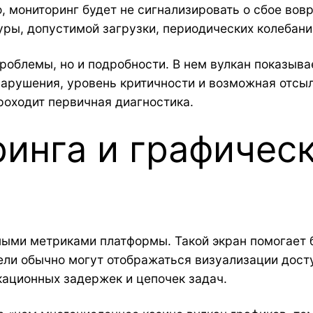
, мониторинг будет не сигнализировать о сбое вов
ры, допустимой загрузки, периодических колебаний
роблемы, но и подробности. В нем вулкан показыв
арушения, уровень критичности и возможная отсыл
роходит первичная диагностика.
инга и графичес
ными метриками платформы. Такой экран помогает 
ели обычно могут отображаться визуализации доступ
кационных задержек и цепочек задач.