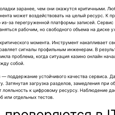
ладки заранее, чем они окажутся критичными. Люб
нента может воздействовать на целый ресурс. К п
 из-за перегруженной платформы записей. Сервис 
раняться рабочим, но свободного объема на диске у
критического момента. Инструмент накапливает св
авляет сигналы профильным инженерам. В результа
никла проблема, когда ситуация казино онлайн нача
ежду собой.
 — поддержание устойчивого качества сервиса. Да
у. Затянутая загрузка разделов, замедления при о
 лояльность к цифровому ресурсу. Наблюдение да
б или отдельных тестов.
 проверяются в I