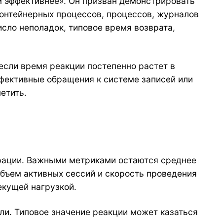
м эффективнее». Он призван демонстрировать
контейнерных процессов, процессов, журналов
сло неполадок, типовое время возврата,
 если время реакции постепенно растет в
ффективные обращения к системе записей или
етить.
ерации. Важными метриками остаются среднее
бъем активных сессий и скорость проведения
екущей нагрузкой.
ли. Типовое значение реакции может казаться