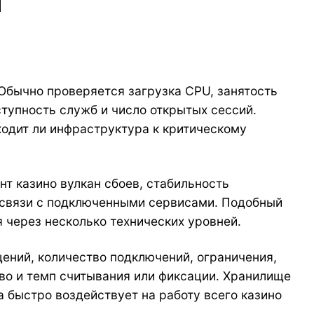
Обычно проверяется загрузка CPU, занятость
ступность служб и число открытых сессий.
ходит ли инфраструктура к критическому
т казино вулкан сбоев, стабильность
 связи с подключенными сервисами. Подобный
 через несколько технических уровней.
ний, количество подключений, ограничения,
тво и темп считывания или фиксации. Хранилище
 быстро воздействует на работу всего казино