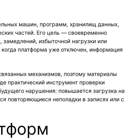
ельных машин, программ, хранилищ данных,
еских частей. Его цель — своевременно
к, замедлений, избыточной нагрузки или
: когда платформа уже отключен, информация
связанных механизмов, поэтому материалы
иде практический инструмент проверки
будущего нарушения: повышается загрузка на
ся повторяющиеся неполадки в записях или с
атформ