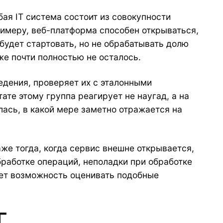
ая IT система состоит из совокупности
римеру, веб-платформа способен открываться,
будет стартовать, но не обрабатывать долю
же почти полностью не осталось.
едения, проверяет их с эталонными
те этому группа реагирует не наугад, а на
лась, в какой мере заметно отражается на
же тогда, когда сервис внешне открывается,
бработке операций, неполадки при обработке
ет возможность оценивать подобные
T