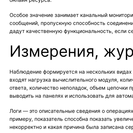
Особое значение занимает канальный монитори
сообщений, пропускную способность соединени
дадут качественную функциональность, если се
Измерения, жур
Наблюдение формируется на нескольких видах 
входят нагрузка вычислительного модуля, коли
ответа, количество неполадок, объем цепочки 
выводить на панелях и использовать для автом
Логи — это описательные сведения о операциях
примеру, показатель способна показать увеличе
некорректно и какая причина была записана се