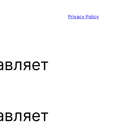
Privacy Policy
авляет
авляет