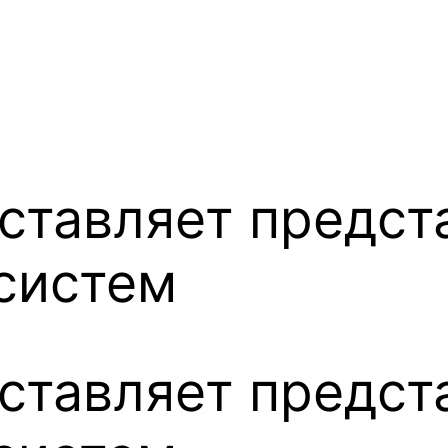
ставляет предст
систем
ставляет предст