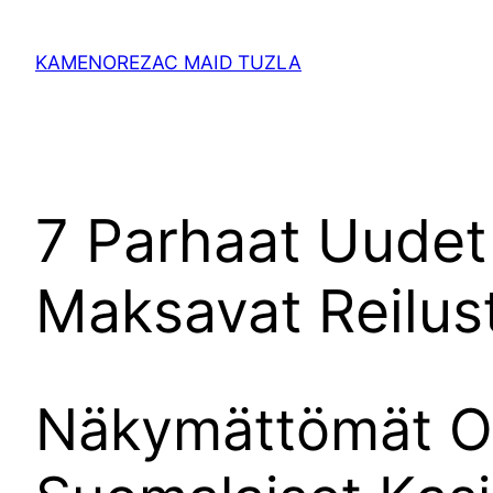
Skip
to
KAMENOREZAC MAID TUZLA
content
7 Parhaat Uudet
Maksavat Reilust
Näkymättömät Ov