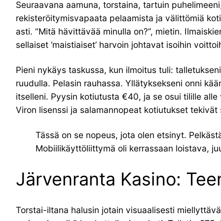
Seuraavana aamuna, torstaina, tartuin puhelimeeni
rekisteröitymisvapaata pelaamista ja välittömiä kot
asti. “Mitä hävittävää minulla on?”, mietin. Ilmaisk
sellaiset ‘maistiaiset’ harvoin johtavat isoihin voitt
Pieni nykäys taskussa, kun ilmoitus tuli: talletuksen
ruudulla. Pelasin rauhassa. Yllätyksekseni onni kä
itselleni. Pyysin kotiutusta €40, ja se osui tilille a
Viron lisenssi ja salamannopeat kotiutukset tekivät si
Tässä on se nopeus, jota olen etsinyt. Pelkäst
Mobiilikäyttöliittymä oli kerrassaan loistava, ju
Järvenranta Kasino: Tee
Torstai-iltana halusin jotain visuaalisesti miellyttä