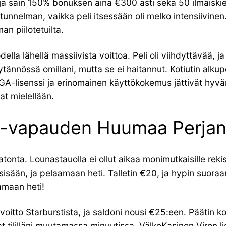
ja sain 150% bonuksen aina €300 asti sekä 50 ilmaiskierr
unnelman, vaikka peli itsessään oli melko intensiivinen. 
an piilotetuilta.
lla lähellä massiivista voittoa. Peli oli viihdyttävää, ja 
äytännössä omillani, mutta se ei haitannut. Kotiutin alku
 MGA-lisenssi ja erinomainen käyttökokemus jättivät hyv
at mielellään.
 -vapauden Huumaa Perjant
atonta. Lounastauolla ei ollut aikaa monimutkaisille reki
isään, ja pelaamaan heti. Talletin €20, ja hypin suoraan
aamaan heti!
avoitto Starburstista, ja saldoni nousi €25:een. Päätin ko
vat tililläni muutamassa minuutissa. VälkeKasinon Viron l