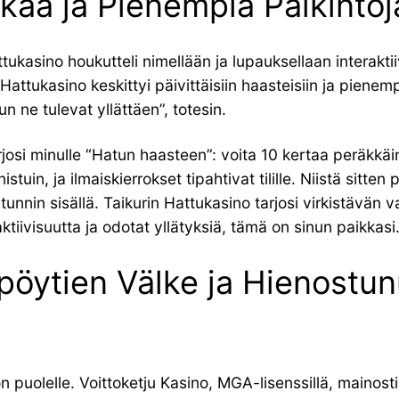
ikaa ja Pienempiä Palkintoj
ttukasino houkutteli nimellään ja lupauksellaan interaktii
in Hattukasino keskittyi päivittäisiin haasteisiin ja pienem
kun ne tulevat yllättäen”, totesin.
osi minulle “Hatun haasteen”: voita 10 kertaa peräkkäin ti
tuin, ja ilmaiskierrokset tipahtivat tilille. Niistä sitte
nin sisällä. Taikurin Hattukasino tarjosi virkistävän vai
ktiivisuutta ja odotat yllätyksiä, tämä on sinun paikkasi
-pöytien Välke ja Hienostu
on puolelle. Voittoketju Kasino, MGA-lisenssillä, mainosti