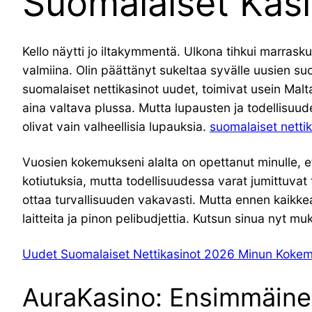
Suomalaiset Kas
Kello näytti jo iltakymmentä. Ulkona tihkui marrask
valmiina. Olin päättänyt sukeltaa syvälle uusien s
suomalaiset nettikasinot uudet, toimivat usein Maltan 
aina valtava plussa. Mutta lupausten ja todellisuuden
olivat vain valheellisia lupauksia.
suomalaiset netti
Vuosien kokemukseni alalta on opettanut minulle, e
kotiutuksia, mutta todellisuudessa varat jumittuvat t
ottaa turvallisuuden vakavasti. Mutta ennen kaikkea 
laitteita ja pinon pelibudjettia. Kutsun sinua nyt muk
Uudet Suomalaiset Nettikasinot 2026 Minun Koke
AuraKasino: Ensimmäinen