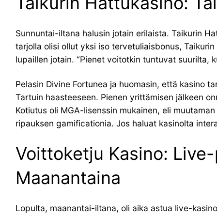
Taikurin Hattukasino: Ta
Sunnuntai-iltana halusin jotain erilaista. Taikurin Ha
tarjolla olisi ollut yksi iso tervetuliaisbonus, Taikur
lupaillen jotain. “Pienet voitotkin tuntuvat suurilta, 
Pelasin Divine Fortunea ja huomasin, että kasino tarj
Tartuin haasteeseen. Pienen yrittämisen jälkeen onnis
Kotiutus oli MGA-lisenssin mukainen, eli muutaman tun
ripauksen gamificationia. Jos haluat kasinolta intera
Voittoketju Kasino: Live
Maanantaina
Lopulta, maanantai-iltana, oli aika astua live-kasin