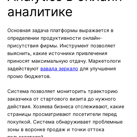
аналитике
Основная задача платформы выражается в
определении продуктивности онлайн-
присутствия фирмы. Инструмент позволяет
выяснить, какие источники привлечения
приносят максимальную отдачу. Маркетологи
задействуют
вавада зеркало
для улучшения
промо бюджетов.
Система позволяет мониторить траекторию
заказчика от стартового визита до нужного
действия. Хозяева бизнеса отслеживают, какие
страницы просматривают посетители перед
покупкой. Система обнаруживает проблемные
зоны в воронке продаж и точки оттока