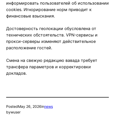
информировать пользователей об использовании
cookies. Игнорирование норм приводит к
финансовые взыскания.
Достоверность геолокации обусловлена от
технических обстоятельств. VPN-сервисы и
прокси-серверы изменяют действительное
расположение гостей.
Смена на свежую редакцию вавада требует
трансфера параметров и корректировки
докладов.
Posted
May 26, 2026
in
news
by
wuser