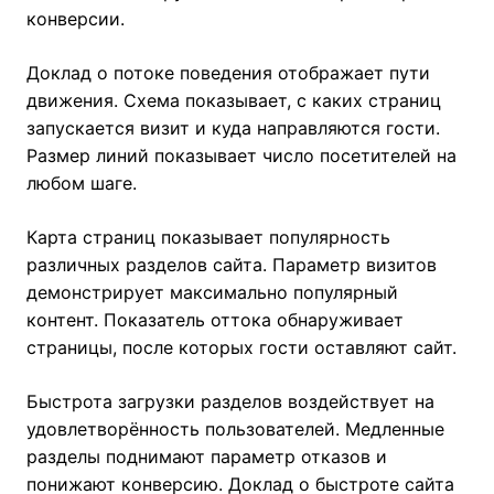
конверсии.
Доклад о потоке поведения отображает пути
движения. Схема показывает, с каких страниц
запускается визит и куда направляются гости.
Размер линий показывает число посетителей на
любом шаге.
Карта страниц показывает популярность
различных разделов сайта. Параметр визитов
демонстрирует максимально популярный
контент. Показатель оттока обнаруживает
страницы, после которых гости оставляют сайт.
Быстрота загрузки разделов воздействует на
удовлетворённость пользователей. Медленные
разделы поднимают параметр отказов и
понижают конверсию. Доклад о быстроте сайта