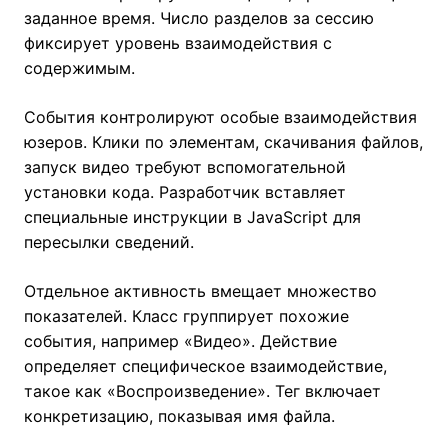
заданное время. Число разделов за сессию
фиксирует уровень взаимодействия с
содержимым.
События контролируют особые взаимодействия
юзеров. Клики по элементам, скачивания файлов,
запуск видео требуют вспомогательной
установки кода. Разработчик вставляет
специальные инструкции в JavaScript для
пересылки сведений.
Отдельное активность вмещает множество
показателей. Класс группирует похожие
события, например «Видео». Действие
определяет специфическое взаимодействие,
такое как «Воспроизведение». Тег включает
конкретизацию, показывая имя файла.