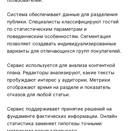
пользователей.
Система обеспечивает данные для разделения
публики. Специалисты классифицируют гостей
по статистическим параметрам и
поведенческим особенностям. Сегментация
позволяет создавать индивидуализированные
варианты для отличающихся групп покупателей.
Сервис используется для анализа контентной
плана. Редакторы анализируют, какие тексты
пробуждают интерес у аудитории. Метрики
отображают время на разделе и показатель
отказов для любой статьи.
Сервис поддерживает принятие решений на
фундаменте фактических информации. Онлайн
статистика заменяет гипотезы точными
метриками результативности.