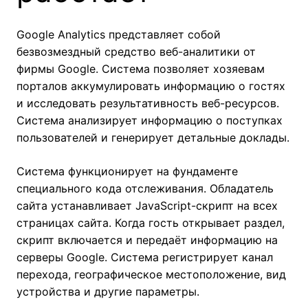
Google Analytics представляет собой
безвозмездный средство веб-аналитики от
фирмы Google. Система позволяет хозяевам
порталов аккумулировать информацию о гостях
и исследовать результативность веб-ресурсов.
Система анализирует информацию о поступках
пользователей и генерирует детальные доклады.
Система функционирует на фундаменте
специального кода отслеживания. Обладатель
сайта устанавливает JavaScript-скрипт на всех
страницах сайта. Когда гость открывает раздел,
скрипт включается и передаёт информацию на
серверы Google. Система регистрирует канал
перехода, географическое местоположение, вид
устройства и другие параметры.