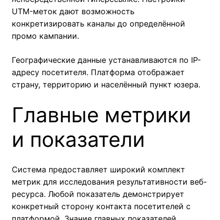
UTM-меток дают возможность
конкретизировать каналы до определённой
промо кампании.
Географические данные устанавливаются по IP-
адресу посетителя. Платформа отображает
страну, территорию и населённый пункт юзера.
Главные метрики
и показатели
Система предоставляет широкий комплект
метрик для исследования результативности веб-
ресурса. Любой показатель демонстрирует
конкретный сторону контакта посетителей с
платформой. Знание главных показателей