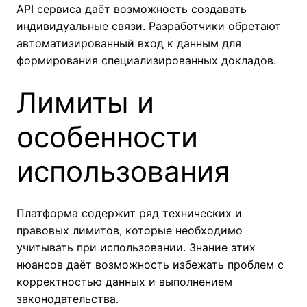
API сервиса даёт возможность создавать
индивидуальные связи. Разработчики обретают
автоматизированный вход к данным для
формирования специализированных докладов.
Лимиты и
особенности
использования
Платформа содержит ряд технических и
правовых лимитов, которые необходимо
учитывать при использовании. Знание этих
нюансов даёт возможность избежать проблем с
корректностью данных и выполнением
законодательства.