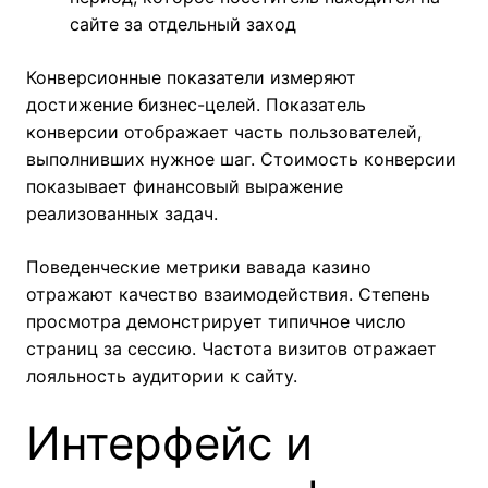
сайте за отдельный заход
Конверсионные показатели измеряют
достижение бизнес-целей. Показатель
конверсии отображает часть пользователей,
выполнивших нужное шаг. Стоимость конверсии
показывает финансовый выражение
реализованных задач.
Поведенческие метрики вавада казино
отражают качество взаимодействия. Степень
просмотра демонстрирует типичное число
страниц за сессию. Частота визитов отражает
лояльность аудитории к сайту.
Интерфейс и