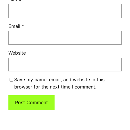
Email
*
Website
Save my name, email, and website in this
browser for the next time I comment.