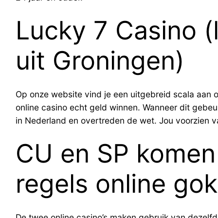
Lucky 7 Casino (
uit Groningen)
Op onze website vind je een uitgebreid scala aan 
online casino echt geld winnen. Wanneer dit gebeurt
in Nederland en overtreden de wet. Jou voorzien va
CU en SP komen m
regels online go
De twee online casino’s maken gebruik van dezelfde