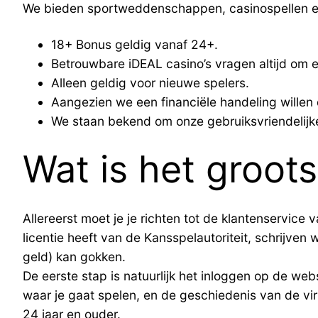
We bieden sportweddenschappen, casinospellen en 
18+ Bonus geldig vanaf 24+.
Betrouwbare iDEAL casino’s vragen altijd om een
Alleen geldig voor nieuwe spelers.
Aangezien we een financiële handeling willen do
We staan bekend om onze gebruiksvriendelijke 
Wat is het groot
Allereerst moet je je richten tot de klantenservice 
licentie heeft van de Kansspelautoriteit, schrijven
geld) kan gokken.
De eerste stap is natuurlijk het inloggen op de we
waar je gaat spelen, en de geschiedenis van de vir
24 jaar en ouder.