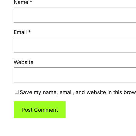
Name
*
Email
*
Website
Save my name, email, and website in this brow