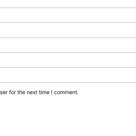
ser for the next time I comment.