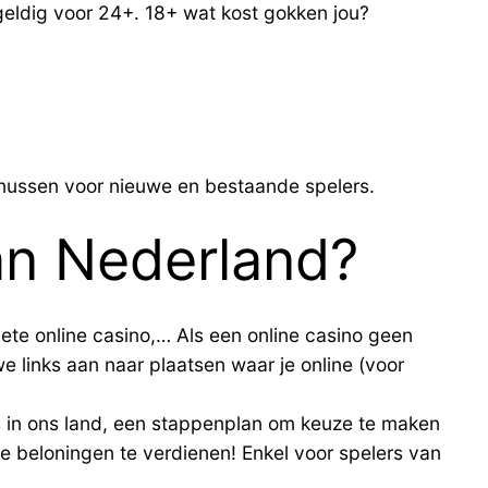
eldig voor 24+. 18+ wat kost gokken jou?
bonussen voor nieuwe en bestaande spelers.
van Nederland?
riete online casino,… Als een online casino geen
we links aan naar plaatsen waar je online (voor
rs in ons land, een stappenplan om keuze te maken
e beloningen te verdienen! Enkel voor spelers van