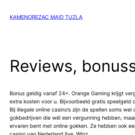
Skip
to
KAMENOREZAC MAID TUZLA
content
Reviews, bonusse
Bonus geldig vanaf 24+. Orange Gaming krijgt verg
extra kosten voor u. Bijvoorbeeld gratis speelgeld 
Bij illegale online casino’s zijn de spellen soms wel
gokbedrijven die wél een vergunning hebben, maar no
ervaren bent met online gokken. Ze hebben ook een
casino van Nederland live, Winz.